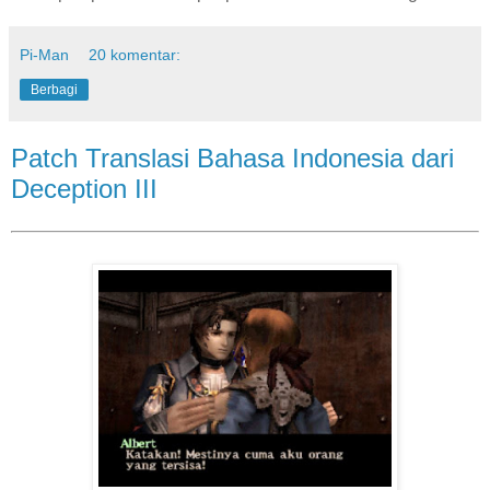
Pi-Man
20 komentar:
Berbagi
Patch Translasi Bahasa Indonesia dari
Deception III