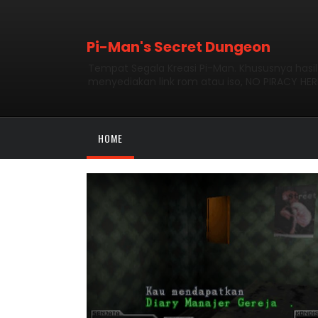
Pi-Man's Secret Dungeon
Tempat Segala Kreasi Pi-Man. Khususnya hasi
menyediakan link rom atau iso, NO PIRACY HER
HOME