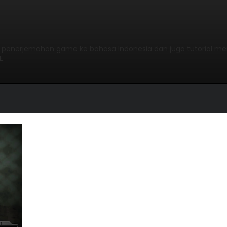
l penerjemahan game ke bahasa Indonesia dan juga tutorial me
E.