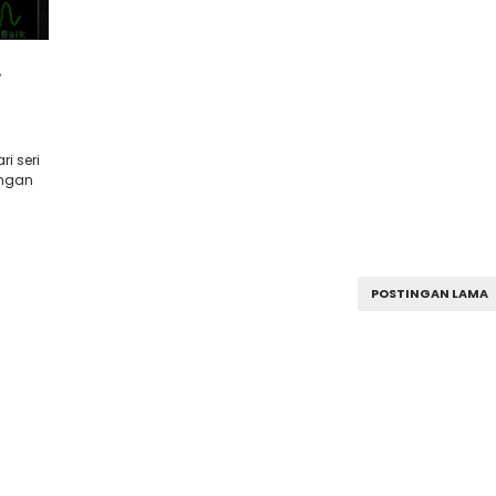
L
i seri
engan
POSTINGAN LAMA