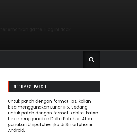
nerjemahkan game. Blog ini tidak
INFORMASI PATCH
Untuk patch dengan format .ips, kalian
bisa menggunakan Lunar IPS. Sedang
untuk patch dengan format .xdelta, kalian
bisa menggunakan Delta Patcher. Atau
gunakan Unipatcher jika di Smartphone
Android.