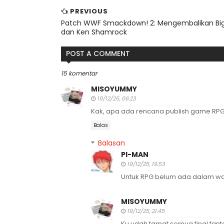
PREVIOUS
Patch WWF Smackdown! 2: Mengembalikan Bi
dan Ken Shamrock
POST A COMMENT
15 komentar
MISOYUMMY
19/12/25, 06.23
Kak, apa ada rencana publish game RPG 
Balas
Balasan
PI-MAN
19/12/25, 19.53
Untuk RPG belum ada dalam wa
MISOYUMMY
19/12/25, 21.45
Ku udah tamat semua final fant