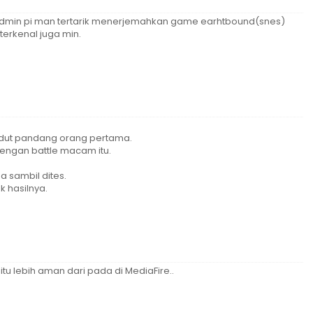
admin pi man tertarik menerjemahkan game earhtbound(snes)
terkenal juga min.
udut pandang orang pertama.
engan battle macam itu.
 sambil dites.
k hasilnya.
itu lebih aman dari pada di MediaFire..