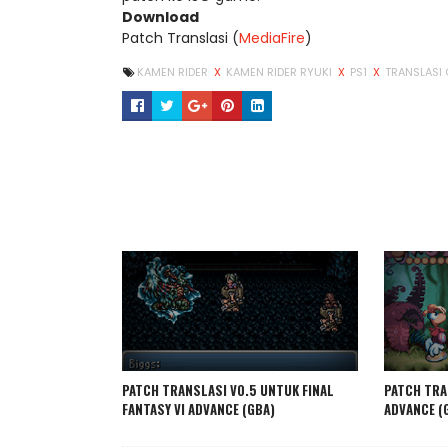
Download
Patch Translasi (
MediaFire
)
KAMEN RIDER
X
KAMEN RIDER RYUKI
X
PS1
X
TRANSLASI
PATCH TRANSLASI V0.5 UNTUK FINAL
PATCH TRA
FANTASY VI ADVANCE (GBA)
ADVANCE (