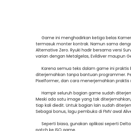
Game ini menghadirkan ketiga belas Kamen R
termasuk monter kontrak. Namun sama dengan
Alternative Zero. Ryuki hadir bersama versi Su
varian dengan Metalgelas, Evildiver maupun G
Karena semua teks dalam game ini praktis b
diterjemahkan tanpa bantuan programmer. Pe
Pixelformer, dan cara menerjemahkan praktis
Hampir seluruh bagian game sudah diterjemah
Meski ada satu image yang tak diterjemahkan,
tiap kali diedit. Untuk bagian lain sudah dite
Sebagai bonus, lagu pembuka di FMV awal Alive A
Seperti biasa, gunakan aplikasi seperti Delt
patch ke ISO game.