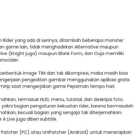
ider yang ada di serinya, ditambah beberapa monster
 game lain, tidak menghadirkan Alternative maupun
rvive (Knight juga) maupun Blank Form, dan Ouja memiliki
enocider.
erbentuk image TIM dan tak dikompresi, maka masih bisa
ngerjaan pengeditan gambar menggunakan aplikasi gratis
 mirip saat mengerjakan game Pepsiman tempo hari.
kan, termasuk HUD, menu, tutorial, dan deskripsi foto.
 yakni bagian pengaturan kekuatan rider, karena bermasalah
rjemahkan, kecuali bagian yang sengaja tak diterjemahkan.
 Live juga diberi subtitle.
a Patcher (PC) atau UniPatcher (Android) untuk menerapkan