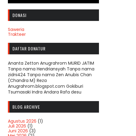
DONASI
Saweria
Trakteer
DAFTAR DONATUR
Ananta Zetton Anugrahrom MURID JATIM
Tanpa nama Hendriansyah Tanpa nama
zidni424 Tanpa nama Zen Anubis Chan
(Chandra M) Reza
Anugrahrom.blogspot.com Gokiburi
Tsumasaki Indra Andara Rafa desu
BLOG ARCHIVE
Agustus 2026
(1)
Juli 2026
(1)
Juni 2026
(3)
Mei 2026
(2)