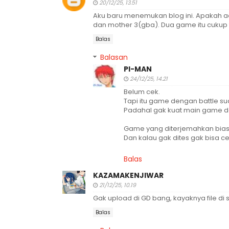
20/12/25, 13.51
Aku baru menemukan blog ini. Apakah 
dan mother 3(gba). Dua game itu cukup 
Balas
Balasan
PI-MAN
24/12/25, 14.21
Belum cek.
Tapi itu game dengan battle s
Padahal gak kuat main game d
Game yang diterjemahkan biasa
Dan kalau gak dites gak bisa ce
Balas
KAZAMAKENJIWAR
21/12/25, 10.19
Gak upload di GD bang, kayaknya file di s
Balas