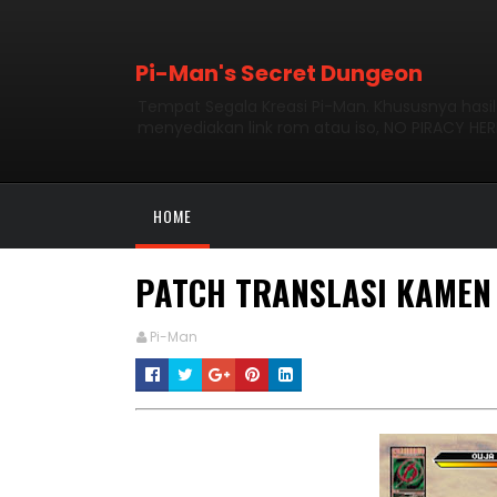
Pi-Man's Secret Dungeon
Tempat Segala Kreasi Pi-Man. Khususnya hasi
menyediakan link rom atau iso, NO PIRACY HER
HOME
PATCH TRANSLASI KAMEN 
Pi-Man