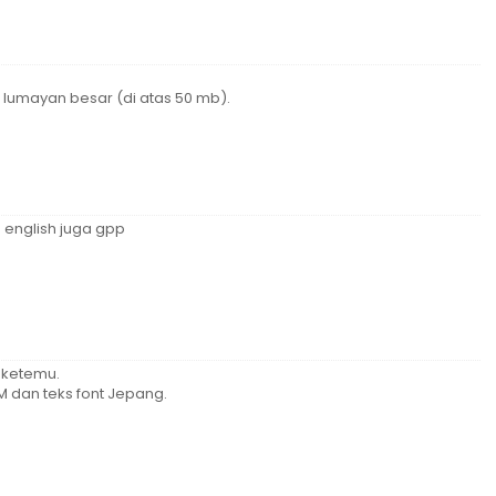
le lumayan besar (di atas 50 mb).
 english juga gpp
 ketemu.
 dan teks font Jepang.