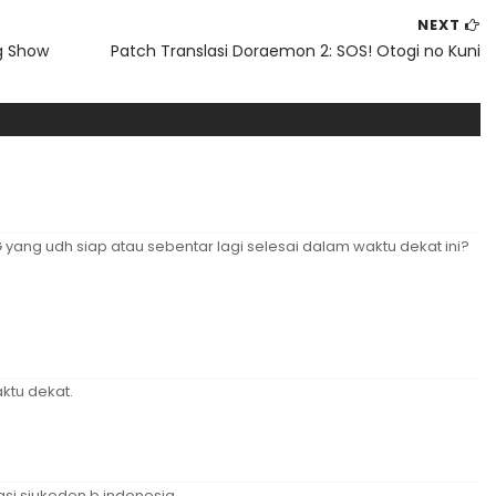
NEXT
g Show
Patch Translasi Doraemon 2: SOS! Otogi no Kuni
yang udh siap atau sebentar lagi selesai dalam waktu dekat ini?
ktu dekat.
asi siukoden b indonesia