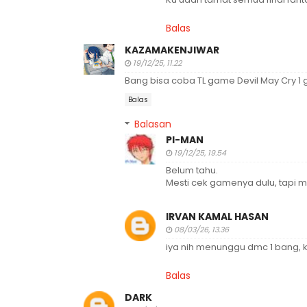
Balas
KAZAMAKENJIWAR
19/12/25, 11.22
Bang bisa coba TL game Devil May Cry 1
Balas
Balasan
PI-MAN
19/12/25, 19.54
Belum tahu.
Mesti cek gamenya dulu, tapi m
IRVAN KAMAL HASAN
08/03/26, 13.36
iya nih menunggu dmc 1 bang, ka
Balas
DARK