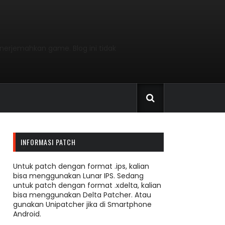
nerjemahkan game. Blog ini tidak
INFORMASI PATCH
Untuk patch dengan format .ips, kalian
bisa menggunakan Lunar IPS. Sedang
untuk patch dengan format .xdelta, kalian
bisa menggunakan Delta Patcher. Atau
gunakan Unipatcher jika di Smartphone
Android.