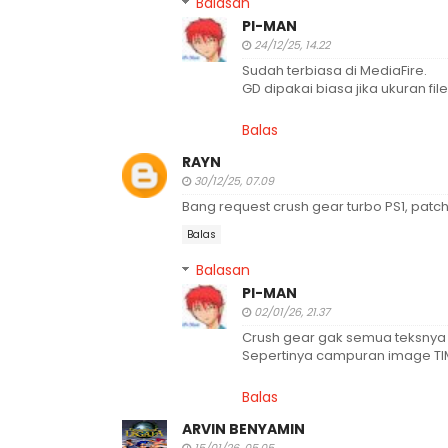
Balasan
PI-MAN
24/12/25, 14.22
Sudah terbiasa di MediaFire.
GD dipakai biasa jika ukuran fi
Balas
RAYN
30/12/25, 07.09
Bang request crush gear turbo PS1, patch
Balas
Balasan
PI-MAN
02/01/26, 21.37
Crush gear gak semua teksnya
Sepertinya campuran image TIM
Balas
ARVIN BENYAMIN
15/01/26, 05.05