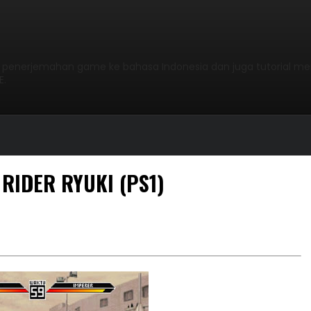
l penerjemahan game ke bahasa Indonesia dan juga tutorial me
E.
RIDER RYUKI (PS1)