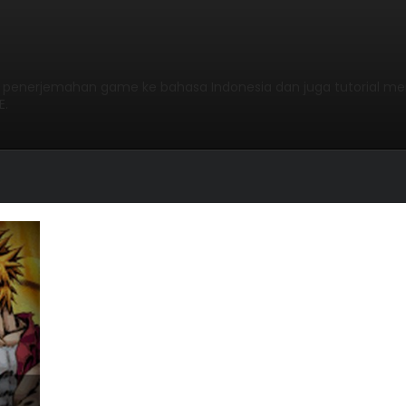
l penerjemahan game ke bahasa Indonesia dan juga tutorial me
E.