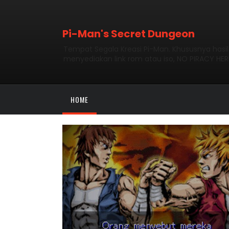
Pi-Man's Secret Dungeon
Tempat Segala Kreasi Pi-Man. Khususnya hasi
menyediakan link rom atau iso, NO PIRACY HER
HOME