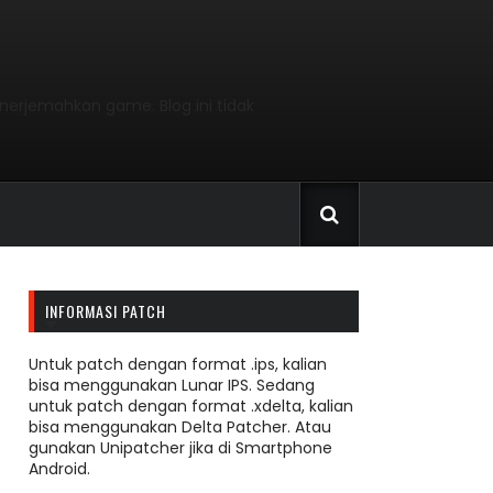
nerjemahkan game. Blog ini tidak
INFORMASI PATCH
Untuk patch dengan format .ips, kalian
bisa menggunakan Lunar IPS. Sedang
untuk patch dengan format .xdelta, kalian
bisa menggunakan Delta Patcher. Atau
gunakan Unipatcher jika di Smartphone
Android.