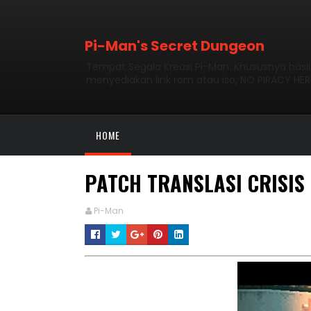
Pi-Man's Secret Dungeon
Tempat Segala Kreasi Pi-Man. Khususnya hasi
menyediakan link rom atau iso, NO PIRACY HER
HOME
PATCH TRANSLASI CRISIS 
Pi-Man