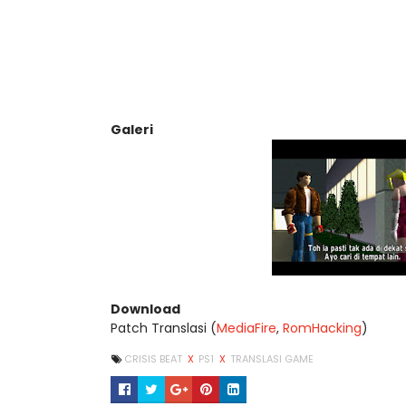
Galeri
Download
Patch Translasi (
MediaFire
,
RomHacking
)
CRISIS BEAT
X
PS1
X
TRANSLASI GAME