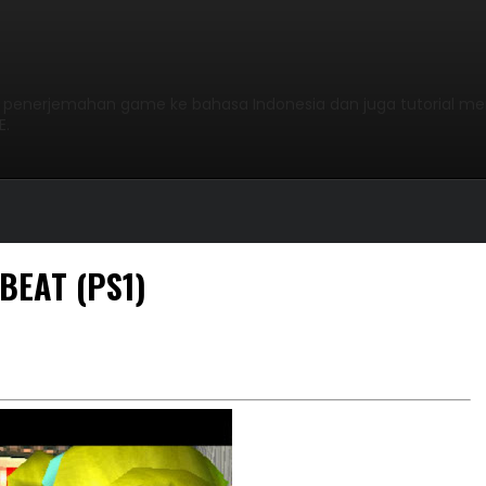
l penerjemahan game ke bahasa Indonesia dan juga tutorial me
E.
BEAT (PS1)