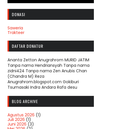
DONASI
Saweria
Trakteer
DAFTAR DONATUR
Ananta Zetton Anugrahrom MURID JATIM
Tanpa nama Hendriansyah Tanpa nama
zidni424 Tanpa nama Zen Anubis Chan
(Chandra M) Reza
Anugrahrom.blogspot.com Gokiburi
Tsumasaki Indra Andara Rafa desu
BLOG ARCHIVE
Agustus 2026
(1)
Juli 2026
(1)
Juni 2026
(3)
Mei 2026
(2)