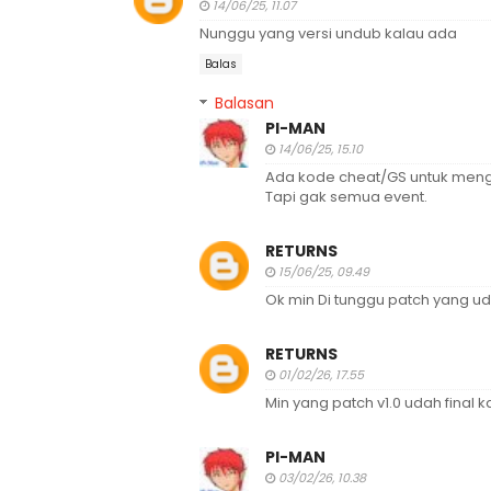
14/06/25, 11.07
Nunggu yang versi undub kalau ada
Balas
Balasan
PI-MAN
14/06/25, 15.10
Ada kode cheat/GS untuk menga
Tapi gak semua event.
RETURNS
15/06/25, 09.49
Ok min Di tunggu patch yang u
RETURNS
01/02/26, 17.55
Min yang patch v1.0 udah final k
PI-MAN
03/02/26, 10.38