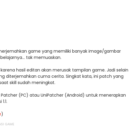
menerjemahkan game yang memiliki banyak image/gambar
 belajarnya... tak memuaskan.
arena hasil editan akan merusak tampilan game. Jadi selain
 diterjemahkan cuma cerita. Singkat kata, ini patch yang
aat skill sudah meningkat.
a Patcher (PC) atau UniPatcher (Android) untuk menerapkan
 1.1.
e
)
ASI GAME