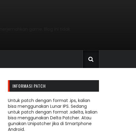
nerjemahkan game. Blog ini tidak
INFORMASI PATCH
Untuk patch dengan format .ips, kalian
bisa menggunakan Lunar IPS. Sedang
untuk patch dengan format .xdelta, kalian
bisa menggunakan Delta Patcher. Atau
gunakan Unipatcher jika di Smartphone
Android.