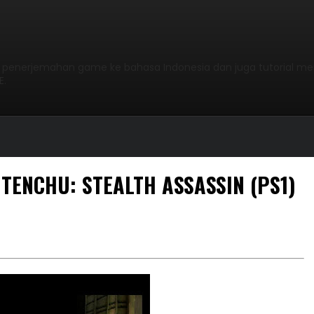
l penerjemahan game ke bahasa Indonesia dan juga tutorial me
E.
TENCHU: STEALTH ASSASSIN (PS1)