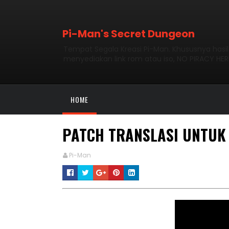
Pi-Man's Secret Dungeon
Tempat Segala Kreasi Pi-Man. Khususnya hasi
menyediakan link rom atau iso, NO PIRACY HER
HOME
PATCH TRANSLASI UNTUK 
Pi-Man