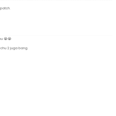
patch.
hu 😭😭
chu 2 juga bang.