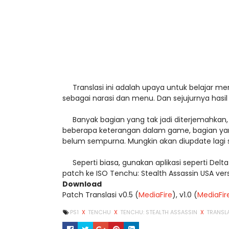
Translasi ini adalah upaya untuk belajar 
sebagai narasi dan menu. Dan sejujurnya hasil
Banyak bagian yang tak jadi diterjemahkan, k
beberapa keterangan dalam game, bagian yang
belum sempurna. Mungkin akan diupdate lagi s
Seperti biasa, gunakan aplikasi seperti Delt
patch ke ISO Tenchu: Stealth Assassin USA versi
Download
Patch Translasi v0.5 (
MediaFire
), v1.0 (
MediaFir
PS1
X
TENCHU
X
TENCHU: STEALTH ASSASSIN
X
TRANSL