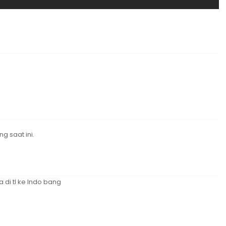
g saat ini.
di tl ke Indo bang