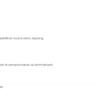
ktifkan suara versi Jepang.
dah di sempurnakan 🙏 terimakasih
ah