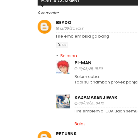
POST A COMMENT
9 komentar
BEYDO
12/06/25, 16.19
Fire emblem bisa ga bang
Balas
Balasan
PI-MAN
13/06/25, 15.59
Belum coba.
Tapi sulit nambah proyek panjan
KAZAMAKENJIWAR
08/09/25, 04.12
Fire emblem di GBA udah semua 
Balas
RETURNS